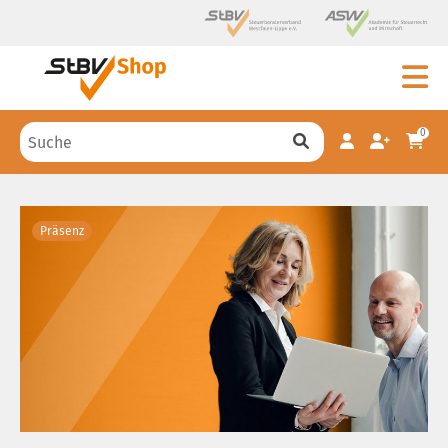
0
Präsenz