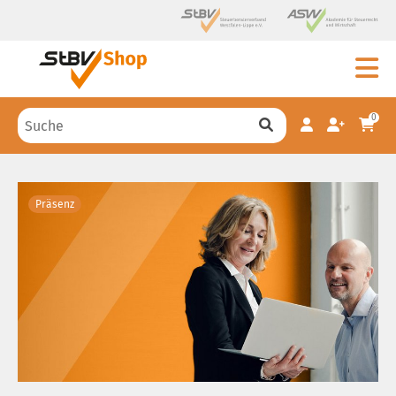
0
Präsenz