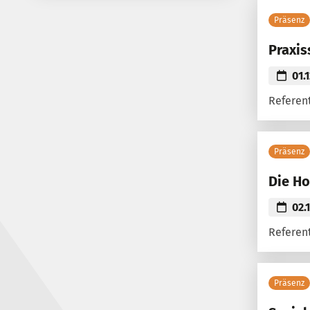
Präsenz
Praxis
01.
Referent
Präsenz
Die H
02.
Referent
Präsenz