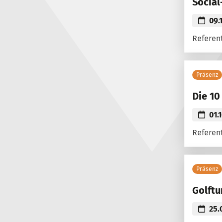
Social
09.
Referen
Präsenz
Die 10
01.
Referent
Präsenz
Golftu
25.