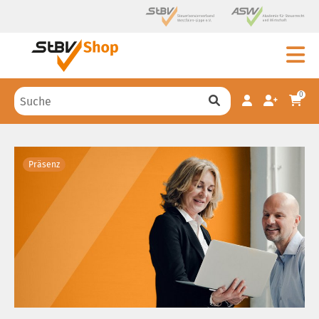
0
Präsenz