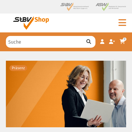
0
Präsenz