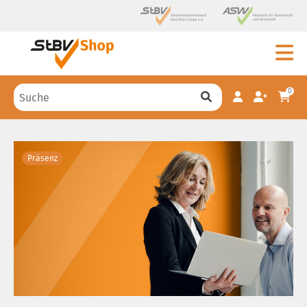
0
Präsenz