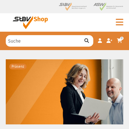
0
Präsenz