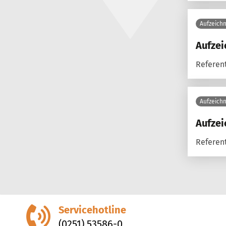
Aufzeich
Aufzei
Referen
Aufzeich
Aufzei
Referent
Servicehotline
(0251) 53586-0