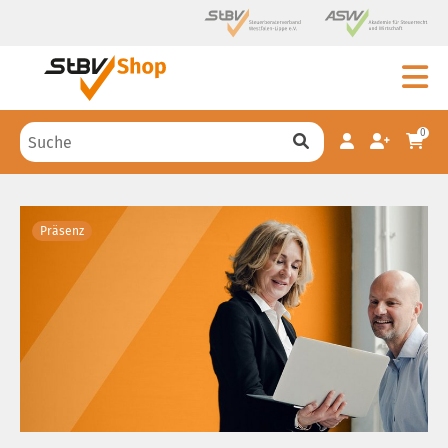
0
Präsenz