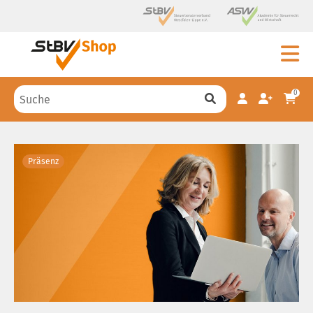
0
Präsenz