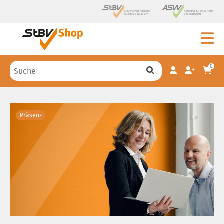
0
Präsenz