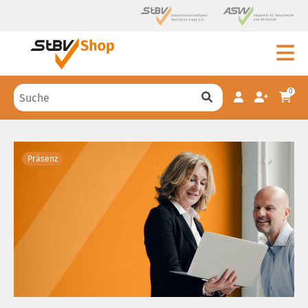
0
Präsenz