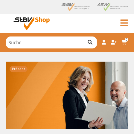
0
Präsenz