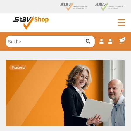
0
Präsenz