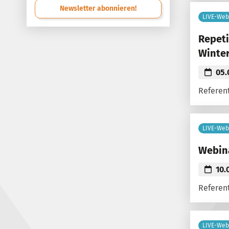
Newsletter abonnieren!
LIVE-Web
Repeti
Winter
05.
Referent
LIVE-Web
Webina
10.
Referent
LIVE-Web