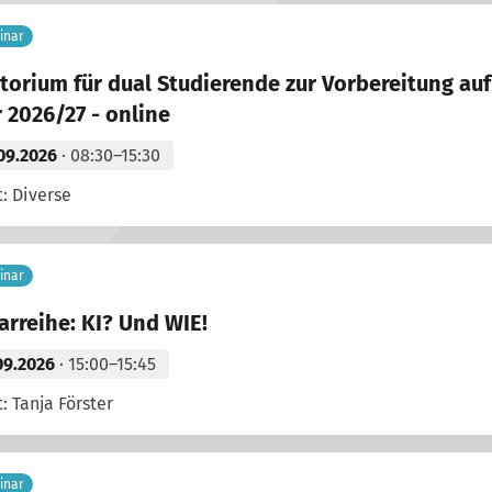
inar
torium für dual Studierende zur Vorbereitung au
 2026/27 - online
09.2026
· 08:30–15:30
: Diverse
inar
rreihe: KI? Und WIE!
09.2026
· 15:00–15:45
: Tanja Förster
inar