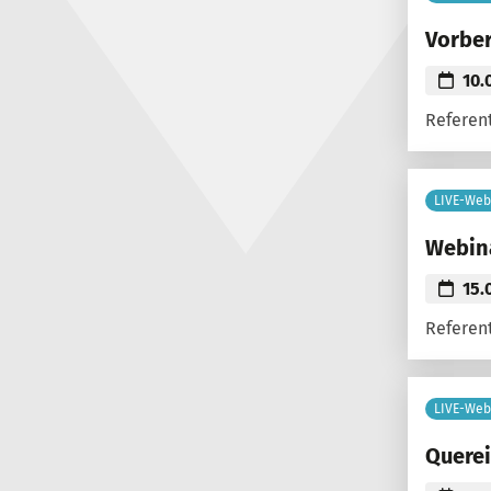
Vorber
10.
Referent
LIVE-Web
Webina
15.
Referen
LIVE-Web
Querei