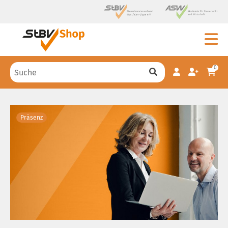
0
Präsenz