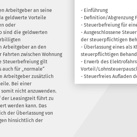
n Arbeitgeber an seine
- Einführung
da geldwerte Vorteile
- Definition/Abgrenzung 
en oder
- Steuerbefreiung für ei
 sind die geldwerten
- Ausgeschlossene Steue
rbilligten
der steuerpflichtigen Be
m Arbeitgeber an den
- Überlassung eines als K
ür Fahrten zwischen Wohnung
steuerpflichtigen Behand
e Steuerbefreiung gilt
- Erwerb des Elektrofahrr
ls auch für „normale“
Vorteil/Lohnsteuerpausc
om Arbeitgeber zusätzlich
- Steuerfreies Aufladen 
ile. Bei einer
t somit nicht anzuwenden.
der Leasingzeit führt zu
uert werden kann. Das
lich der Überlassung von
gen hinsichtlich der