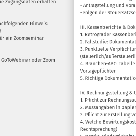
Die Zugangsdaten erhalten
- Antragstellung und Vor
- Folgen der Steuersatzs
achfolgenden Hinweis:
III. Kassenberichte & Do
5
1. Retrograder Kassenbe
 für ein Zoomseminar
2. Fallstudie: Dokumenta
3. Punktuelle Verpflicht
(steuerlich/außersteuerli
er GoToWebinar oder Zoom
4. Branchen-ABC: Tabelle
Vorlagepflichten
5. Richtige Dokumentation
IV. Rechnungsstellung &
1. Pflicht zur Rechnungs
2. Mussangaben in papie
3. Pflicht zur Erstellung
4. Welche Bewirtungskos
Rechtsprechung)