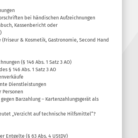
hnungen
orschriften bei händischen Aufzeichnungen
nbuch, Kassenbericht oder
)
le (Friseur & Kosmetik, Gastronomie, Second Hand
chnungen (§ 146 Abs. 1 Satz 3 AO)
es § 146 Abs. 1 Satz 3 AO
enverkäufe
mte Dienstleistungen
er Personen
g gegen Barzahlung – Kartenzahlungsgerät als
utet „Verzicht auf technische Hilfsmittel“?
er Entgelte (§ 63 Abs. 4 UStDV)