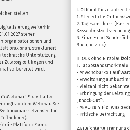
I. OLK mit Einzelaufzeic
ichen stellen
1. Steuerliche Ordnungsv
2. Tagesabschluss (Kasse
Digitalisierung weiterhin
Kassenbestandsrechnung
01.01.2027 stehen
3. Einzel- und Sonderfäl
n organisatorischen und
Shop, u. v. m.)
elt praxisnah, strukturiert
e technische Unterstützung
II. OLK ohne Einzelaufzei
r Zulässigkeit liegen und
1. Tatbestandsmerkmale d
imal vorbereitet wird.
- Anwendbarkeit auf War
- Erweiterung auf bestim
- Vielzahl nicht bekannt
- Erbringung der Leistun
ToWebinar". Sie erhalten
„Knock-Out“?
eitung) vor dem Webinar. Sie
- AEAO zu § 146: Was bede
n Systemvoraussetzungen für
- Kritische Betrachtung
 Teilnehmer).
ir die Plattform Zoom.
2.Erleichterte Trennung d