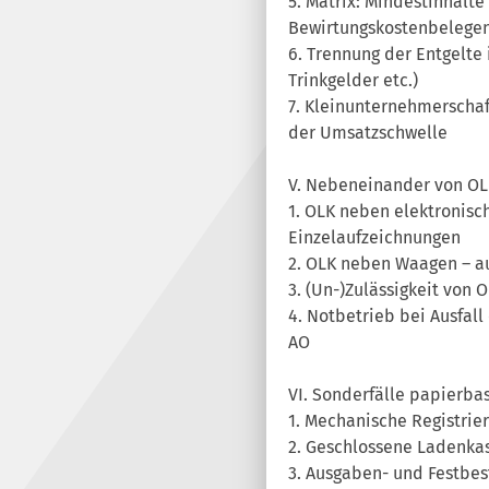
5. Matrix: Mindestinhalt
Bewirtungskostenbelege
6. Trennung der Entgelte
Trinkgelder etc.)
7. Kleinunternehmerschaf
der Umsatzschwelle
V. Nebeneinander von OL
1. OLK neben elektronis
Einzelaufzeichnungen
2. OLK neben Waagen – au
3. (Un-)Zulässigkeit von
4. Notbetrieb bei Ausfall
AO
VI. Sonderfälle papierba
1. Mechanische Registrie
2. Geschlossene Ladenkas
3. Ausgaben- und Festbe