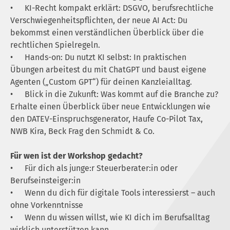
•
KI-Recht kompakt erklärt: DSGVO, berufsrechtliche
Verschwiegenheitspflichten, der neue AI Act: Du
bekommst einen verständlichen Überblick über die
rechtlichen Spielregeln.
•
Hands-on: Du nutzt KI selbst: In praktischen
Übungen arbeitest du mit ChatGPT und baust eigene
Agenten („Custom GPT“) für deinen Kanzleialltag.
•
Blick in die Zukunft: Was kommt auf die Branche zu?
Erhalte einen Überblick über neue Entwicklungen wie
den DATEV-Einspruchsgenerator, Haufe Co-Pilot Tax,
NWB Kira, Beck Frag den Schmidt & Co.
Für wen ist der Workshop gedacht?
•
Für dich als junge:r Steuerberater:in oder
Berufseinsteiger:in
•
Wenn du dich für digitale Tools interessierst – auch
ohne Vorkenntnisse
•
Wenn du wissen willst, wie KI dich im Berufsalltag
wirklich unterstützen kann