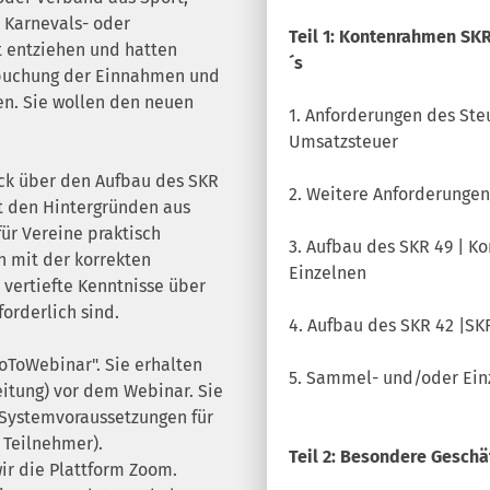
m Karnevals- oder
Teil 1: Kontenrahmen SK
t entziehen und hatten
´s
erbuchung der Einnahmen und
en. Sie wollen den neuen
1. Anforderungen des Ste
Umsatzsteuer
ck über den Aufbau des SKR
2. Weitere Anforderungen
t den Hintergründen aus
ür Vereine praktisch
3. Aufbau des SKR 49 | K
 mit der korrekten
Einzelnen
vertiefte Kenntnisse über
orderlich sind.
4. Aufbau des SKR 42 |SK
ToWebinar". Sie erhalten
5. Sammel- und/oder Ein
eitung) vor dem Webinar. Sie
n Systemvoraussetzungen für
 Teilnehmer).
Teil 2: Besondere Geschä
ir die Plattform Zoom.