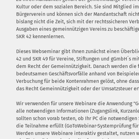
Kultur oder dem sozialen Bereich. Sie sind Mitglied i
Bürgerverein und können sich der Mandantschaft nich
bislang nicht die Zeit, sich mit der rechtssicheren V
Ausgaben eines gemeinnützigen Vereins zu beschäftig
SKR 42 kennenlernen.
Dieses Webseminar gibt Ihnen zunächst einen Überbli
42 und SKR 49 für Vereine, Stiftungen und gGmbH´s mi
dem Recht der Gemeinnützigkeit. Danach werden die f
bedeutsamen Geschäftsvorfälle anhand von Beispielen
Verbuchung für beide Kontenrahmen gelöst, ohne dass 
das Recht Gemeinnützigkeit oder der Umsatzsteuer erf
Wir verwenden für unsere Webinare die Anwendung "Go
alle notwendigen Informationen (Zugangslink, Kurzanl
sollten schon vorab testen, ob Ihr PC die notwendige
die Teilnahme erfüllt (GoToWebinar-Systemprüfung für
Werden unsere Webinare interaktiv gestaltet, nutzen w