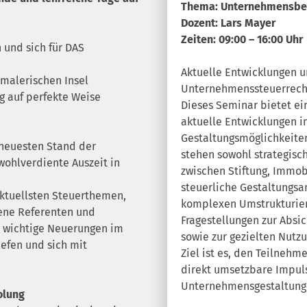
Thema: Unternehmensbes
Dozent: Lars Mayer
Zeiten: 09:00 – 16:00 Uhr
 und sich für DAS
Aktuelle Entwicklungen 
 malerischen Insel
Unternehmenssteuerrech
g auf perfekte Weise
Dieses Seminar bietet e
aktuelle Entwicklungen 
Gestaltungsmöglichkeiten
 neuesten Stand der
stehen sowohl strategisc
wohlverdiente Auszeit in
zwischen Stiftung, Immob
steuerliche Gestaltungsa
aktuellsten Steuerthemen,
komplexen Umstrukturier
rene Referenten und
Fragestellungen zur Abs
d wichtige Neuerungen im
sowie zur gezielten Nutz
iefen und sich mit
Ziel ist es, den Teilneh
direkt umsetzbare Impuls
Unternehmensgestaltung 
olung