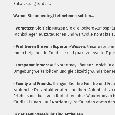
Entwicklung fördert.
Warum Sie unbedingt teilnehmen sollten…
•
Vernetzen Sie sich
: Nutzen Sie die lockere Atmosphä
Fachkollegen auszutauschen und wertvolle Kontakte z
•
Profitieren Sie vom Experten-Wissen
: Unsere renom
Ihnen tiefgehende Einblicke und praxisrelevante Tipps
•
Entspannt lernen
: Auf Norderney können Sie sich in e
Umgebung weiterbilden und gleichzeitig wunderbar e
•
Family and Friends
: Bringen Sie Ihre Familie und Fre
zahlreiche Freizeitaktivitäten, die Ihren Aufenthalt z
Erlebnis machen. Vom Radfahren über Wanderungen bi
für die Kleinen – auf Norderney ist für jeden etwas dab
In der Tagungsgebühr sind enthalten