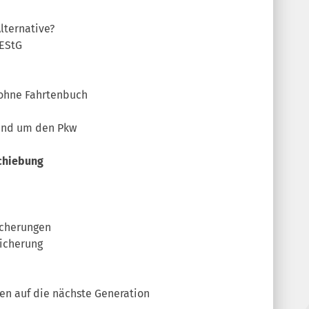
lternative?
 EStG
ohne Fahrtenbuch
rund um den Pkw
schiebung
icherungen
sicherung
gen auf die nächste Generation