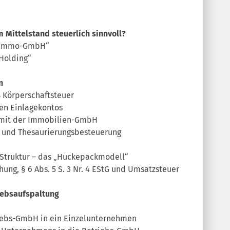
im Mittelstand steuerlich sinnvoll?
s. Immo-GmbH“
 Holding“
n
% Körperschaftsteuer
hen Einlagekontos
 mit der Immobilien-GmbH
n und Thesaurierungsbesteuerung
g-Struktur – das „Huckepackmodell“
ung, § 6 Abs. 5 S. 3 Nr. 4 EStG und Umsatzsteuer
riebsaufspaltung
iebs-GmbH in ein Einzelunternehmen