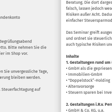
Beratung. Die dort darges
falsch, lassen jedoch we
Risiken außer Acht. Dadur
Kundenkonto
einfacher Steuersparmod
Das Seminar greift ausgew
und ordnet sie steuerlic
 Begrüßungsabend
auch typische Risiken un
tto. Bitte nehmen Sie die
er im Shop vor.
Inhalte
1. Gestaltungen rund um
• GmbH als die gepriese
n Sie unvergessliche Tage,
• Immobilien-GmbH
nnerung bleiben werden.
• "Doppelstock“-Holding
• Altersvorsorge
9. Steuerfachtagung auf
• Steuern sparen bei Inv
2. Gestaltungen i.R.v. P
• GmbH & Co. KG, u.a.