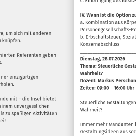
c. Einbringung des Besi
IV. Wann ist die Option 
a. Kombination aus Körpe
Personengesellschafts-R
re, um sich mit anderen
b. Erbschaftsteuer, Sozi
u knüpfen.
Konzernabschluss
_____________________
mierten Referenten geben
Dienstag, 28.07.2026
.
Thema: Steuerliche Gesta
Wahrheit?
iner einzigartigen
Dozent: Markus Perschon
rholen.
Zeiten: 09:00 – 16:00 Uhr
unde mit – die Insel bietet
Steuerliche Gestaltungen 
u einem unvergesslichen
Wahrheit?
s zu spaßigen Aktivitäten
ei!
Immer mehr Mandanten k
Gestaltungsideen aus soz