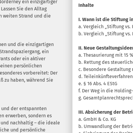
orderney ein einzigartiger
Inhalte
 Lassen Sie den Alltag
en weiten Strand und die
I. Wann ist die Stiftung 
a. Vergleich „Stiftung v
b. Vergleich „Stiftung vs.
en und die einzigartigen
II. Neue Gestaltungsidee
 Strandspaziergang, ein
a. Thesaurierung mit 15 
ants oder ein aktiver
b. Rettung des steuerlic
seinen persönlichen
c. Besondere Gestaltung
Besonderes vorbereitet: Der
d. Teileinkünfteverfahre
aß zu haben, während Sie
e. § 16 Abs. 4 EStG
f. Der Weg in die Holdin
g. Gesamtplanrechtsprech
 und der entspannten
III. Absicherung der Bet
en erwerben, sondern es
a. GmbH & Co. KG
 und nachhaltig – die ideale
b. Umwandlung der Betr
liche und persönliche