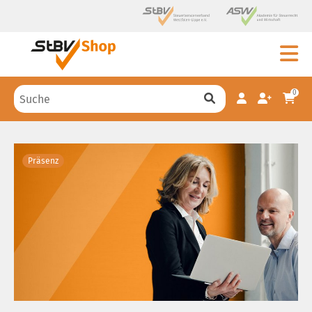
0
Präsenz