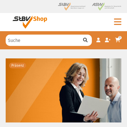
0
Präsenz