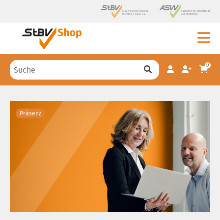
0
Präsenz